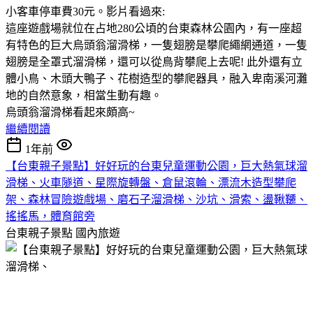
小客車停車費30元。影片看過來:
這座遊戲場就位在占地280公頃的台東森林公園內，有一座超
有特色的巨大烏頭翁溜滑梯，一隻翅膀是攀爬繩網通道，一隻
翅膀是全罩式溜滑梯，還可以從鳥背攀爬上去呢! 此外還有立
體小鳥、木頭大鴨子、花樹造型的攀爬器具，融入卑南溪河灘
地的自然意象，相當生動有趣。
烏頭翁溜滑梯看起來頗高~
繼續閱讀
1年前
【台東親子景點】好好玩的台東兒童運動公園，巨大熱氣球溜
滑梯、火車隧道、星際旋轉盤、倉鼠滾輪、漂流木造型攀爬
架、森林冒險遊戲場、磨石子溜滑梯、沙坑、滑索、盪鞦韆、
搖搖馬，體育館旁
台東親子景點
國內旅遊