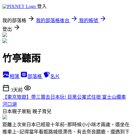
登入
我的部落格
我的部落格後台
我的帳號
登出
竹亭聽雨
相簿
部落格
名片
3天前
【東京旅遊】帶三寶去日本玩! 目黑公寓式住宿 富士山纜車
河口湖
日本親子景點
親子育兒
距離上次來日本已經是十年前~那時候小小咪才兩歲，還坐在
推車上~記得當年看姬路城很漂亮、有去奈良餵鹿、還遇到下