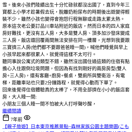
雪。後來小孩們陸續出生十分忙碌就都沒出國了，直到今年三
寶都上小學才趁暑假去玩，脫離奶粉尿布的時期後出遊變得輕
裝不少，雖然小孩也變得會抱怨行程無聊或走路太累太熱。
原本這次老公要訂品川車站附近的飯店，然而日本的四人家庭
房好難找，更沒有五人房，大多是雙人房、頂多加沙發床變成
三人房，飯店還回覆兩間無法安排在同一樓層，光想到我要跟
三寶擠三人房(他們都不要跟爸爸睡一間)，喊他們睡覺與早上
小孩早起來都很累人，就覺得這樣不太可行。
聽同事說公寓式的類型不錯，雖然沒出國住過這類的住宿有點
擔心入住跟倒垃圾問題，但因為有找到剛好的兩房房型(雙人
房+三人房)，還有客廳+廚房+餐桌，雙廁所與雙衛浴，有電
梯，距離車站也只要2分鐘路程，就覺得心動而下單了。
回來後覺得住宿體驗真的太棒了，不用全部擠在小小的飯店套
房，大人睡一間:
小朋友三個人睡一間不怕被大人打呼聲吵醒，
繼續閱讀
7年前
【親子旅遊】日本東京推薦景點~森林家族公園主題樂園(こも