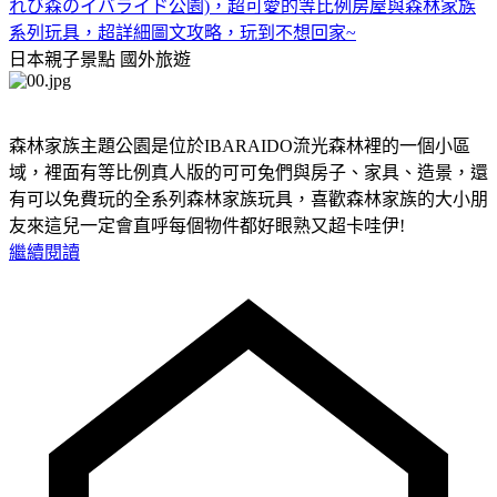
れび森のイバライド公園)，超可愛的等比例房屋與森林家族
系列玩具，超詳細圖文攻略，玩到不想回家~
日本親子景點
國外旅遊
森林家族主題公園是位於IBARAIDO流光森林裡的一個小區
域，裡面有等比例真人版的可可兔們與房子、家具、造景，還
有可以免費玩的全系列森林家族玩具，喜歡森林家族的大小朋
友來這兒一定會直呼每個物件都好眼熟又超卡哇伊!
繼續閱讀