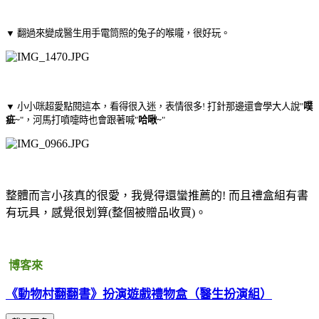
▼ 翻過來變成醫生用手電筒照的兔子的喉嚨，很好玩。
▼ 小小咪超愛點閱這本，看得很入迷，表情很多! 打針那邊還會學大人說"
噗
疵~
"，河馬打噴嚏時也會跟著喊"
哈啾~
"
整體而言小孩真的很愛，我覺得還蠻推薦的! 而且禮盒組有書
有玩具，感覺很划算(整個被贈品收買)。
博客來
《動物村翻翻書》扮演遊戲禮物盒（醫生扮演組）