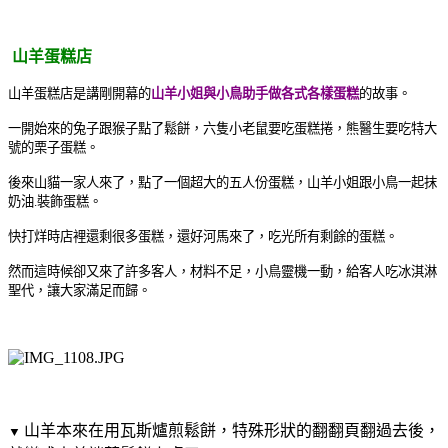
山羊蛋糕店
山羊蛋糕店是講剛開幕的
山羊小姐與小鳥助手做各式各樣蛋糕
的故事。
一開始來的兔子跟猴子點了鬆餅，六隻小老鼠要吃蛋糕捲，熊醫生要吃特大
號的栗子蛋糕。
後來山貓一家人來了，點了一個超大的五人份蛋糕，山羊小姐跟小鳥一起抹
奶油.裝飾蛋糕。
快打烊時店裡還剩很多蛋糕，還好河馬來了，吃光所有剩餘的蛋糕。
然而這時候卻又來了許多客人，材料不足，小鳥靈機一動，給客人吃冰淇淋
聖代，讓大家滿足而歸。
山羊本來在用瓦斯爐煎鬆餅，特殊形狀的翻翻頁翻過去後，
▼