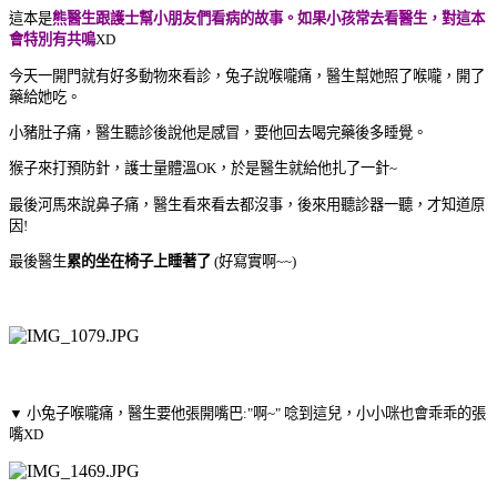
這本是
熊醫生跟護士幫小朋友們看病
的故事。如果小孩常去看醫生，對這本
會特別有共鳴
XD
今天一開門就有好多動物來看診，兔子說喉嚨痛，醫生幫她照了喉嚨，開了
藥給她吃。
小豬肚子痛，醫生聽診後說他是感冒，要他回去喝完藥後多睡覺。
猴子來打預防針，護士量體溫OK，於是醫生就給他扎了一針~
最後河馬來說鼻子痛，醫生看來看去都沒事，後來用聽診器一聽，才知道原
因!
最後醫生
累的坐在椅子上睡著了
(好寫實啊~~)
▼ 小兔子喉嚨痛，醫生要他張開嘴巴:"啊~" 唸到這兒，小小咪也會乖乖的張
嘴XD