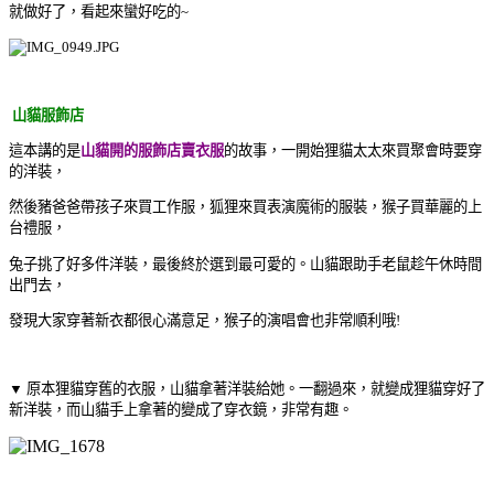
就做好了，看起來蠻好吃的~
山貓服飾店
這本講的是
山貓開的服飾店賣衣服
的故事，一開始狸貓太太來買聚會時要穿
的洋裝，
然後豬爸爸帶孩子來買工作服，狐狸來買表演魔術的服裝，猴子買華麗的上
台禮服，
兔子挑了好多件洋裝，最後終於選到最可愛的。山貓跟助手老鼠趁午休時間
出門去，
發現大家穿著新衣都很心滿意足，猴子的演唱會也非常順利哦!
▼ 原本狸貓穿舊的衣服，山貓拿著洋裝給她。一翻過來，就變成狸貓穿好了
新洋裝，而山貓手上拿著的變成了穿衣鏡，非常有趣。