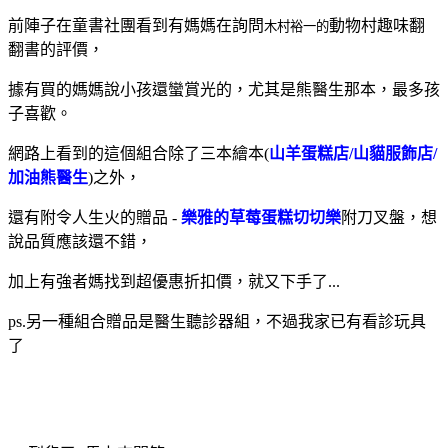
前陣子在童書社團看到有媽媽在詢問
動物村趣味翻
木村裕一的
翻書的評價，
據有買的媽媽說小孩還蠻賞光的，尤其是熊醫生那本，最多孩
子喜歡。
網路上看到的這個組合除了三本繪本(
山羊蛋糕店/山貓服飾店/
加油熊醫生
)之外，
還有附令人生火的贈品 -
樂雅的草莓蛋糕切切樂
附刀叉盤，想
說品質應該還不錯，
加上有強者媽找到超優惠折扣價，就又下手了...
ps.另一種組合贈品是醫生聽診器組，不過我家已有看診玩具
了