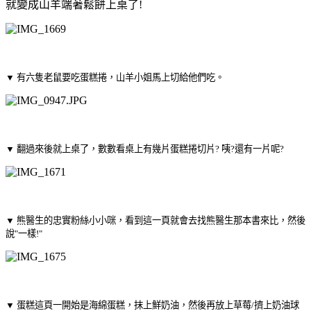
就變成山羊端著鬆餅上桌了!
▼ 有六隻老鼠要吃蛋糕捲，山羊小姐馬上切給他們吃。
▼ 翻過來後就上桌了，數數看桌上有幾片蛋糕捲切片? 咦?還有一片呢?
▼ 熊醫生的忠實粉絲小小咪，看到這一頁就會去找熊醫生那本書來比，然後
說"一樣!"
▼ 蛋糕這頁一開始是海綿蛋糕，抹上鮮奶油，然後再放上草莓/擠上奶油球