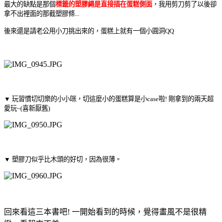
最大的缺點是那個
標籤的塑膠繩是直接插在蛋糕側面
，我用剪刀剪了以後卻
拿不出裡面的那截塑膠條...
後來還是請老公用小刀挑出來的，蛋糕上就有一個小圓洞QQ
▼ 玩習慣切切樂的小小咪，切這麼小的蛋糕算是小case啦! 剛拿到的兩天超
愛玩~(喜新厭舊)
▼ 塑膠刀似乎比木頭的好切，因為很薄。
回來看這三本書吧! 一開始看到的時候，覺得畫風不是很精