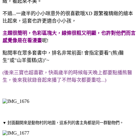
緻，看起來不美。
不過...一歲半的小小咪意外的很喜歡哦XD 跟繁複精緻的繪本
比起來，這套也許更適合小小孩，
主題很簡明，色彩區塊大，線條很粗又明顯，也許對他們而言
感覺像是在看漫畫
呢!
點閱率在眾多套書中，排名非常前面! 會指定要看"(熊)醫
生"或"山羊蛋糕(店)"~
(後來三寶也超喜歡，快兩歲半的時候每天晚上都要點播熊醫
生，後來我就錄音起來播了不然每次都要重唸...)
▼ 封面翻開來是動物村的地圖，這系列的書主角都是同一群動物們。